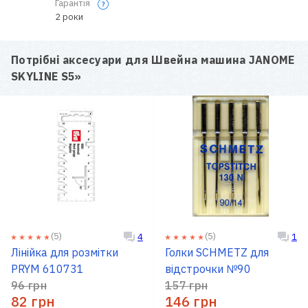
Гарантія
2 роки
Потрібні аксесуари для
Швейна машина JANOME
SKYLINE S5
»
(5)
(5)
4
1
Лінійка для розмітки
Голки SCHMETZ для
PRYM 610731
відстрочки №90
96 грн
157 грн
82 грн
146 грн