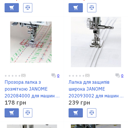
(0)
(0)
0
0
Прозора лапка з
Лапка для защипів
розміткою JANOME
широка JANOME
202084000 для машин із
202093002 для машин із
178 грн
239 грн
шириною 9мм
шириною 9мм