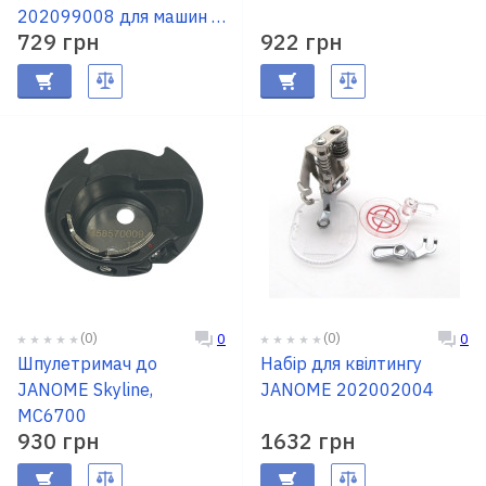
202099008 для машин із
729 грн
922 грн
шириною 9мм
(0)
(0)
0
0
Шпулетримач до
Набір для квілтингу
JANOME Skyline,
JANOME 202002004
MC6700
930 грн
1632 грн