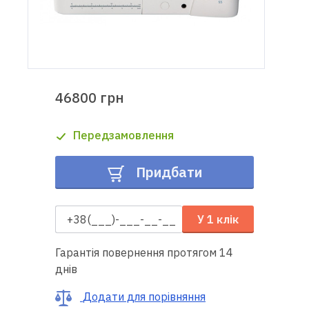
Доставка
і оплата
Гарантія
46800 грн
Ремонт
Передзамовлення
швейної
техніки
Придбати
Корисні
поради
У 1 клік
Контакти
Гарантія повернення протягом 14
днів
Про
нас
Додати для порівняння