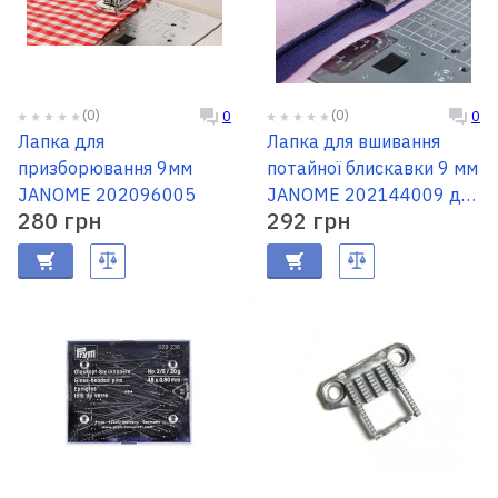
(0)
(0)
0
0
Лапка для
Лапка для вшивання
призборювання 9мм
потайної блискавки 9 мм
JANOME 202096005
JANOME 202144009 для
280 грн
292 грн
машин із шириною 9мм