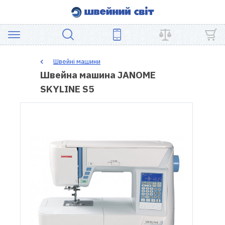
АКЦІЯ
Швейні машини
Швейна машина JANOME
ШВЕЙНЕ
SKYLINE S5
ОБЛАДНАННЯ
ЗАПЧАСТИНИ
ДЛЯ
ПЕЧВОРКУ
ШВЕЙНІ
АКСЕСУАРИ
УЦІНКА