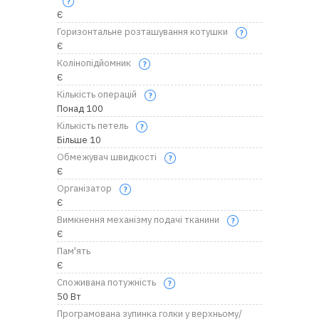
Є
Горизонтальне розташування котушки
Є
Колінопідйомник
Є
Кількість операцій
Понад 100
Кількість петель
Більше 10
Обмежувач швидкості
Є
Організатор
Є
Вимкнення механізму подачі тканини
Є
Пам'ять
Є
Споживана потужність
50 Вт
Програмована зупинка голки у верхньому/