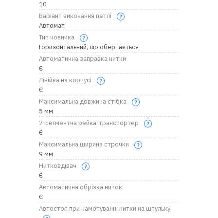
10
Варіант виконання петлі
Автомат
Тип човника
Горизонтальний, що обертається
Автоматична заправка нитки
Є
Лінійка на корпусі
Є
Максимальна довжина стібка
5 мм
7-сегментна рейка-транспортер
Є
Максимальна ширина строчки
9 мм
Нитковдівач
Є
Автоматична обрізка ниток
Є
Автостоп при намотуванні нитки на шпульку