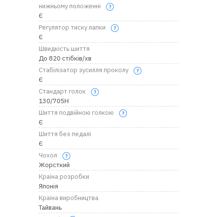
нижньому положенні
Є
Регулятор тиску лапки
Є
Швидкість шиття
До 820 стібків/хв
Стабілізатор зусилля проколу
Є
Стандарт голок
130/705H
Шиття подвійною голкою
Є
Шиття без педалі
Є
Чохол
Жорсткий
Країна розробки
Японія
Країна виробництва
Тайвань