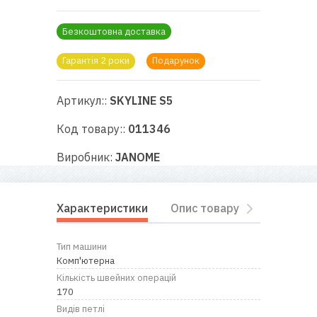
RU
|
UA
Безкоштовна доставка
Гарантія 2 роки
Подарунок
Артикул::
SKYLINE S5
Код товару::
011346
Виробник:
JANOME
Характеристики
Опис товару
Комплект
Тип машини
Комп'ютерна
Кількість швейних операцій
170
Видів петлі